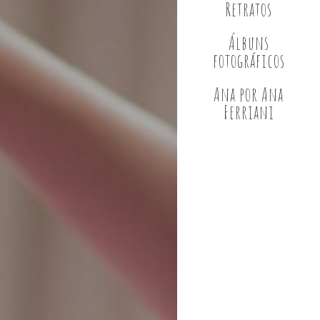
Retratos
Álbuns
fotográficos
Ana por Ana
Ferriani