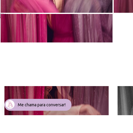
Me chama para conversar!