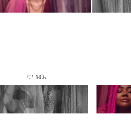
Veja Também